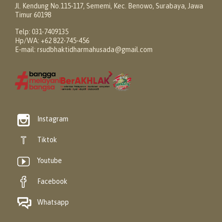
Jl. Kendung No.115-117, Sememi, Kec. Benowo, Surabaya, Jawa
Timur 60198
Telp: 031-7409135
Hp/WA: +62 822-745-456
E-mail: rsudbhaktidharmahusada@gmail.com

Instagram

Tiktok

Youtube

Facebook

Whatsapp