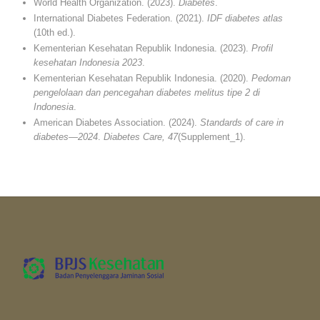
World Health Organization. (2023).
Diabetes
.
International Diabetes Federation. (2021).
IDF diabetes atlas
(10th ed.).
Kementerian Kesehatan Republik Indonesia. (2023).
Profil
kesehatan Indonesia 2023
.
Kementerian Kesehatan Republik Indonesia. (2020).
Pedoman
pengelolaan dan pencegahan diabetes melitus tipe 2 di
Indonesia
.
American Diabetes Association. (2024).
Standards of care in
diabetes—2024
.
Diabetes Care, 47
(Supplement_1).