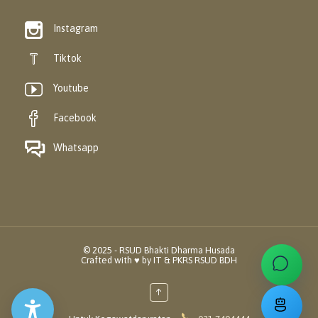

Instagram

Tiktok

Youtube

Facebook

Whatsapp
© 2025 - RSUD Bhakti Dharma Husada
Crafted with ♥️ by IT & PKRS RSUD BDH
↑
Menu Aksesibilitas
