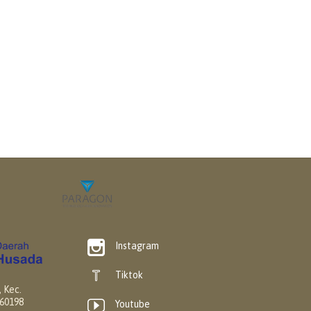

Instagram

Tiktok
 Kec.

 60198
Youtube