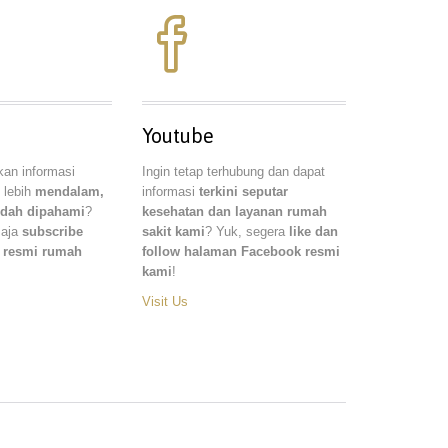

Youtube
kan informasi
Ingin tetap terhubung dan dapat
 lebih
mendalam,
informasi
terkini seputar
udah dipahami
?
kesehatan dan layanan rumah
saja
subscribe
sakit kami
? Yuk, segera
like dan
 resmi rumah
follow halaman Facebook resmi
kami
!
Visit Us