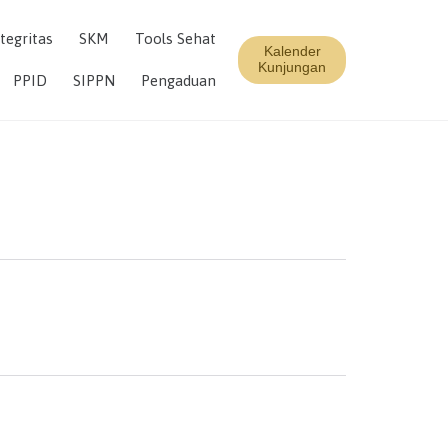
Skip
tegritas
SKM
Tools Sehat
to
Kalender
content
Kunjungan
PPID
SIPPN
Pengaduan