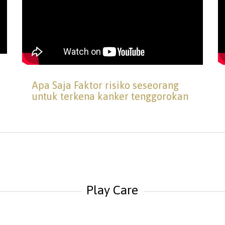
Apa Saja Faktor risiko seseorang
untuk terkena kanker tenggorokan
Play Care