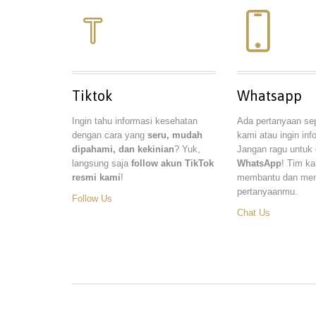


Tiktok
Whatsapp
Ingin tahu informasi kesehatan
Ada pertanyaan se
dengan cara yang
seru, mudah
kami atau ingin info
dipahami, dan kekinian
? Yuk,
Jangan ragu untuk
langsung saja
follow akun TikTok
WhatsApp
! Tim ka
resmi kami
!
membantu dan me
pertanyaanmu.
Follow Us
Chat Us