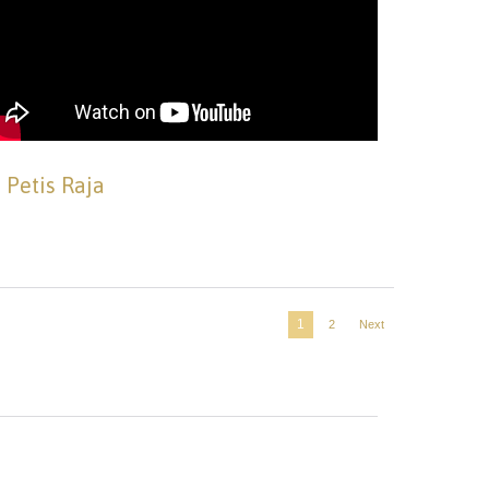
Petis Raja
1
2
Next